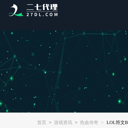
首页
>
游戏资讯
>
热血传奇
>
LOL符文B